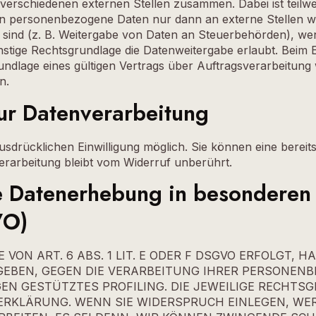
t verschiedenen externen Stellen zusammen. Dabei ist tei
ben personenbezogene Daten nur dann an externe Stellen w
et sind (z. B. Weitergabe von Daten an Steuerbehörden), wenn
tige Rechtsgrundlage die Datenweitergabe erlaubt. Beim E
lage eines gültigen Vertrags über Auftragsverarbeitung w
n.
zur Datenverarbeitung
drücklichen Einwilligung möglich. Sie können eine bereits e
erarbeitung bleibt vom Widerruf unberührt.
 Datenerhebung in besonderen 
VO)
N ART. 6 ABS. 1 LIT. E ODER F DSGVO ERFOLGT, H
RGEBEN, GEGEN DIE VERARBEITUNG IHRER PERSONEN
GEN GESTÜTZTES PROFILING. DIE JEWEILIGE RECHT
ERKLÄRUNG. WENN SIE WIDERSPRUCH EINLEGEN, WE