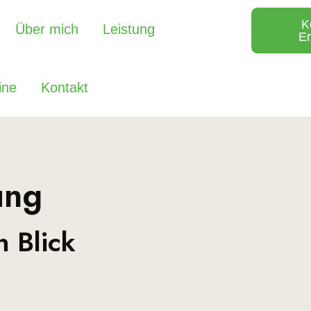
K
Über mich
Leistung
Er
ine
Kontakt
ung
n Blick