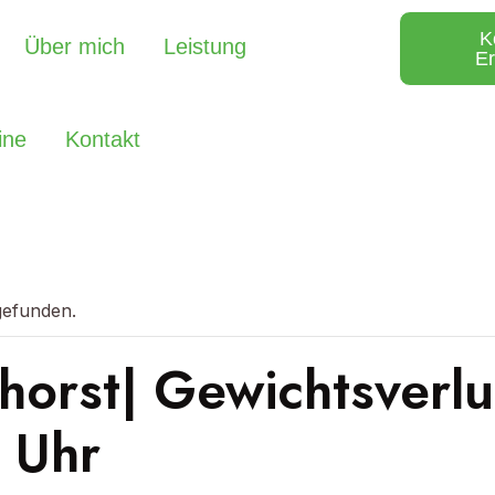
K
Über mich
Leistung
Er
ine
Kontakt
tgefunden.
orst| Gewichtsverlu
 Uhr