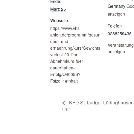
Ende:
Germany
Goo
März 25
anzeigen
Webseite:
Telefon
https://www.vhs-
0238259436
ahlen.de/programm/gesun
dheit-und-
Veranstaltung
ernaehrung/kurs/Gewichts
anzeigen
verlust-20-Der-
Abnehmkurs-fuer-
dauerhaften-
Erfolg/O4005S?
Fsize=1#inhalt
KFD St. Ludger Lüdinghausen| 
Uhr