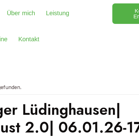
K
Über mich
Leistung
Er
ine
Kontakt
tgefunden.
ger Lüdinghausen|
ust 2.0| 06.01.26-1