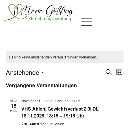
Es sind keine anstehenden Veranstaltungen vorhanden.
Verans
Ver
Anstehende
Suche
Liste
Suche
Ans
Datum
Vergangene Veranstaltungen
Nav
wählen.
und
Ansicht
November 18, 2025
-
Februar 3, 2026
NOV.
Navigat
18
VHS Ahlen| Gewichtsverlust 2.0| Di.,
2025
18.11.2025, 18:15 – 19:15 Uhr
VHS Ahlen
Markt 15, Ahlen